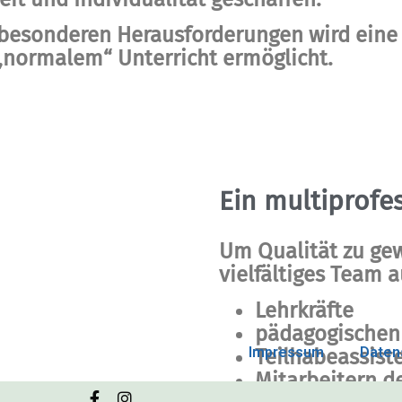
besonderen Herausforderungen wird eine 
„normalem“ Unterricht ermöglicht.
Ein multiprofe
Um Qualität zu gew
vielfältiges Team a
Lehrkräfte
pädagogischen
Impressum
Daten
Teilhabeassis
Mitarbeitern d