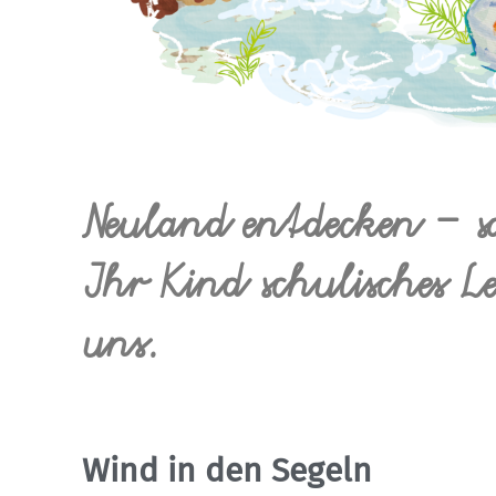
Neuland entdecken – so
Ihr Kind schulisches L
uns.
Wind in den Segeln