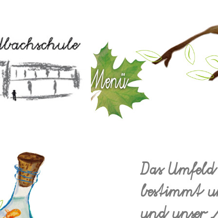
Das Umfeld 
bestimmt un
und unser M