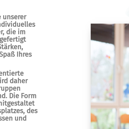
n
e unserer
ndividuelles
r, die im
efertigt
Stärken,
Spaß Ihres
entierte
ird daher
gruppen
nd. Die Form
itgestaltet
platzes, des
essen und