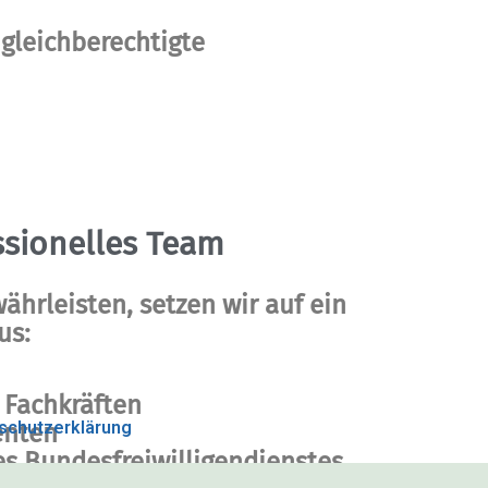
gleichberechtigte
ssionelles Team​
ährleisten, setzen wir auf ein
us:
 Fachkräften
schutzerklärung
tenten
es Bundesfreiwilligendienstes