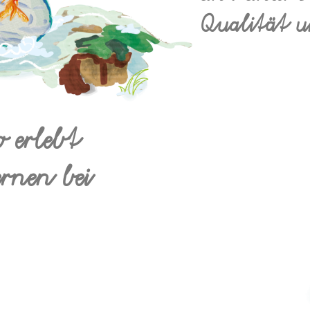
Qualität u
 erlebt
ernen bei