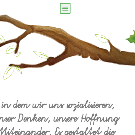
in dem wir uns sozialisieren,
ser Denken, unsere Hoffnung
iteinander. Es gestaltet die